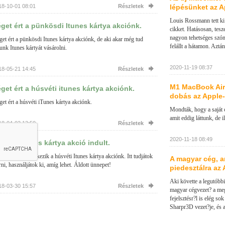
18-10-01 08:01
Részletek
lépésünket az 
Louis Rossmann tett ki
get ért a pünkösdi Itunes kártya akciónk.
cikket. Hatásosan, te
nagyon tehetséges szóno
et ért a pünkösdi Itunes kártya akciónk, de aki akar még tud
felállt a hátamon. Aztá
unk Itunes kártyát vásárolni.
2020-11-19 08:37
18-05-21 14:45
Részletek
M1 MacBook Air
get ért a húsvéti itunes kártya akciónk.
dobás az Apple-
et ért a húsvéti iTunes kártya akciónk.
Mondták, hogy a saját c
amit eddig láttunk, de 
18-04-02 13:50
Részletek
2020-11-18 08:49
svéti Itunes kártya akció indult.
den évben élérkezik a húsvéti Itunes kártya akciónk. Itt tudjátok
A magyar cég, a
rni, használjátok ki, amíg lehet. Áldott ünnepet!
piedesztálra az
Aki követte a legutóbbi
18-03-30 15:57
Részletek
magyar cégvezet? a me
fejelsztésr?l is elég so
Sharpr3D vezet?je, és 