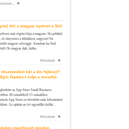
szletek...
ire) érti a magyar nyelvet a Siri!
oftvere már régóta bírja a magyart. Ha például
, és rányomsz a diktálásra, nagyszer?en
eszédet magyar szöveggé. Azonban ha Sirit
értél t?le magyar dalt, hiába...
Részletek
részesedést kér a kis fejleszt?
z Epic Games-t tolja a rosszfiú
hirdette az App Store Small Business
tében 30 százalékról 15 százalékra
zások App Store-os bevételei után felszámított
kben. Az ajánlat az évi egymillió dollár...
Részletek
végleg megfigyeli minden