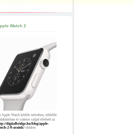
pple Watch 2
 Apple Watch kétféle méretben, többféle
alakításban és számos szíjjal elérhető az
tp://digitalbridge.hu/blog/apple-
tch-2-0-araink/
oldalon.