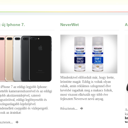
 új Iphone 7.
NeverWet
A
Mindenkivel előfordult már, hogy leette,
leöntötte magát. Eddig is voltak olyan
ruhák, amin reklámos szlogennel élve
iPhone 7 az eddigi legjobb Iphone:
kevésbé ragadtak meg a makacs foltok,
lettebb kamerarendszerével és az eddigi
most viszont elkészült egy több éve
jobb aksiüzemidejével, sztereó
fejlesztett Neverwet nevű anyag.
gszóróival, eddigi legfényesebb és
színgazdagabb kijelzőjével.
demellett cseppálló és vízlepergető.
Részletek...
Az
suk az árainkat:
ki
ht
wa
zletek...