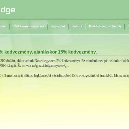
ban.
USA termékbeszerzés
Kapcsolat
Rólunk
Bestdealers partnerek
n 5% kedvezmény, ajánláskor 15% kedvezmény.
00 dollárt, akkor adunk Neked egyszeri 5% kedvezményt. Ez mindenkinek jó: nekünk ritkábban
N kártyát. És ott van még az árfolyamnyereség...
ló) iTunes kártyát tőlünk, legközelebbi vásárlásodból 15%-ot engedünk el árainkból. Ehhez az ú