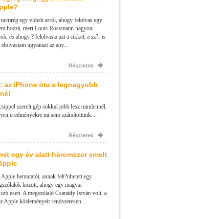
Apple?
 nemrég egy videót arról, ahogy felolvas egy
szem hozzá, mert Louis Rossmann nagyon-
k, és ahogy ? felolvasta azt a cikket, a sz?r is
n elolvastam ugyanazt az any...
Részletek
: az iPhone óta a legnagyobb
nél
sippel szerelt gép sokkal jobb lesz mindennél,
ilyen eredményekre mi sem számítottunk:...
Részletek
mit egy év alatt háromszor emelt
 Apple
 Apple bemutatót, annak felt?nhetett egy
gszólalók között, ahogy egy magyar
k szó esett. A megszólaló Csanády István volt, a
az Apple közleményeit rendszeresen ...