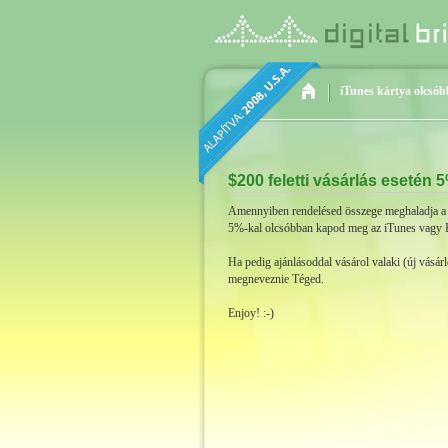
iTunes kártya olcsób
$200 feletti vásárlás eseté
Amennyiben rendelésed összege meghaladja a 2
5%-kal olcsóbban kapod meg az iTunes vagy PS
Ha pedig ajánlásoddal vásárol valaki (új vásár
megneveznie Téged.
Enjoy! :-)