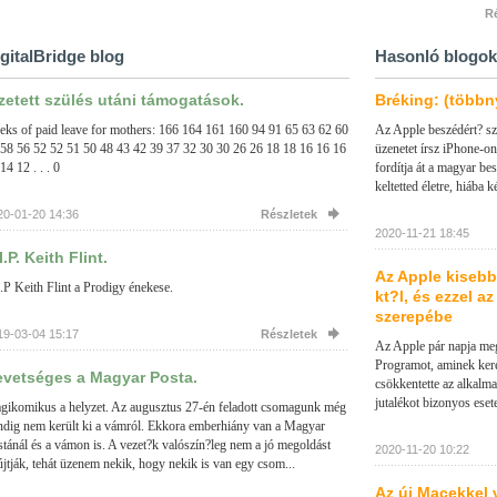
Ré
gitalBridge blog
Hasonló blogok
zetett szülés utáni támogatások.
Bréking: (többny
ks of paid leave for mothers: 166 164 161 160 94 91 65 63 62 60
Az Apple beszédért? sz
 58 56 52 52 51 50 48 43 42 39 37 32 30 30 26 26 18 18 16 16 16
üzenetet írsz iPhone-on
14 12 . . . 0
fordítja át a magyar b
keltetted életre, hiába k
20-01-20 14:36
Részletek
2020-11-21 18:45
I.P. Keith Flint.
Az Apple kisebb 
.P Keith Flint a Prodigy énekese.
kt?l, és ezzel a
szerepébe
19-03-04 15:17
Részletek
Az Apple pár napja meg
Programot, aminek kere
vetséges a Magyar Posta.
csökkentette az alkalma
jutalékot bizonyos esete
agikomikus a helyzet. Az augusztus 27-én feladott csomagunk még
ndig nem került ki a vámról. Ekkora emberhiány van a Magyar
tánál és a vámon is. A vezet?k valószín?leg nem a jó megoldást
2020-11-20 10:22
jtják, tehát üzenem nekik, hogy nekik is van egy csom...
Az új Macekkel 