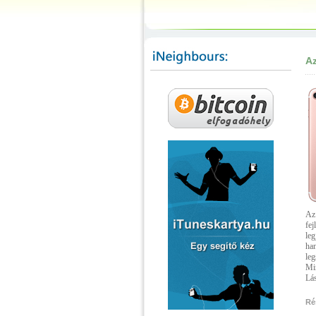
Az
Az 
fej
leg
han
leg
Min
Lás
Rés