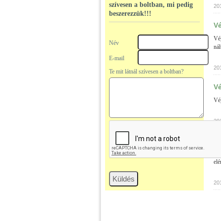
szívesen a boltban, mi pedig
20
beszerezzük!!!
Vé
Vég
Név
nál
E-mail
20
Te mit látnál szívesen a boltban?
Vé
Vég
20
Hú
Min
elé
20