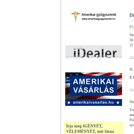
Di
Fi
Wee
58
15 
20
R.
R.I
20
Ne
Tr
mi
Pos
nyú
Írja meg IGÉNYÉT,
VÉLEMÉNYÉT, mit látna