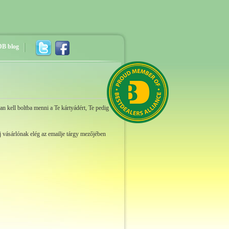
DB blog
 kell boltba menni a Te kártyádért, Te pedig
j vásárlónak elég az emailje tárgy mezőjében